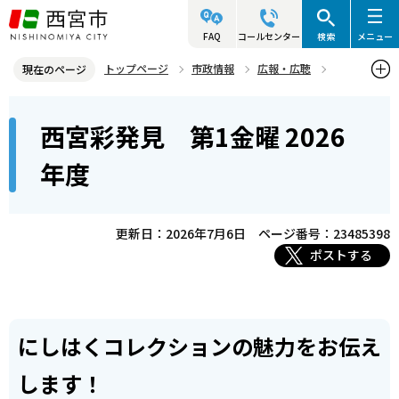
こ
の
FAQ
コールセンター
検索
メニュー
ペ
トップページ
市政情報
広報・広聴
現在のページ
ー
さくらFM
西宮彩発見
西宮彩発見 第1金曜 2026年度
本
ジ
西宮彩発見 第1金曜 2026
文
の
こ
先
年度
こ
頭
か
で
ら
更新日：2026年7月6日
ページ番号：23485398
す
ポストする
にしはくコレクションの魅力をお伝え
します！