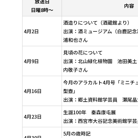
放送日
内容
日曜8時～
酒造りについて（酒蔵館より）
4月2日
出演：酒ミュージアム（白鹿記念
浦和也さん
見頃の花について
4月9日
出演：北山緑化植物園 池田美土
内敬子さん
今月のアラカルト4月号「ミニチ
4月16日
型壺」
出演：郷土資料館学芸員 瀬尾晶
生誕100年 秦森康屯展
4月23日
出演：西宮市大谷記念美術館学芸
5月の歳時記
4月30日