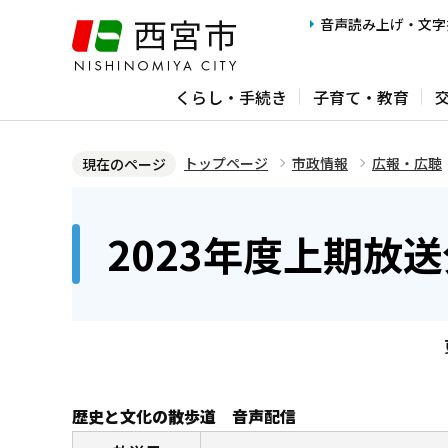
こ
音声読み上げ・文字
の
ペ
くらし・手続き
子育て・教育
ー
ジ
の
トップページ
市政情報
広報・広聴
現在のページ
先
本
頭
文
2023年度上期放
で
こ
す
こ
か
ら
歴史と文化の散歩道 音声配信