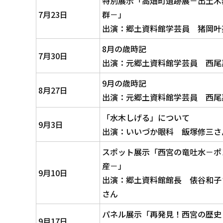
特別展示「高畑町遺跡展－出土木
7月23日
群－」
出演：郷土資料館学芸員 猪岡叶
8月の歳時記
7月30日
出演：元郷土資料館学芸員 西尾
9月の歳時記
8月27日
出演：元郷土資料館学芸員 西尾
「水木しげる」について
9月3日
出演：いいづか眼科 飯塚修三さ
スポット展示「西宮の竜吐水－ポ
産－」
9月10日
出演：郷土資料館館長 俵谷和子
さん
パネル展示「再発見！西宮の歴史
9月17日