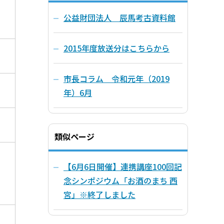
公益財団法人 辰馬考古資料館
2015年度放送分はこちらから
市長コラム 令和元年（2019
年）6月
類似ページ
【6月6日開催】連携講座100回記
念シンポジウム「お酒のまち 西
宮」※終了しました