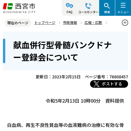
こ
の
FAQ
コールセンター
検索
メニュー
ペ
トップページ
市政情報
広報・広聴
現在のページ
ー
記者発表資料・市長記者会見
2023年
2023年2月
本
ジ
献血併行型骨髄バンクドナ
献血併行型骨髄バンクドナー登録会について
文
の
こ
先
ー登録会について
こ
頭
か
で
ら
更新日：2023年2月15日
ページ番号：76808457
す
ポストする
令和5年2月13日 10時00分 資料提供
白血病、再生不良性貧血等の血液難病の治療に有効な骨