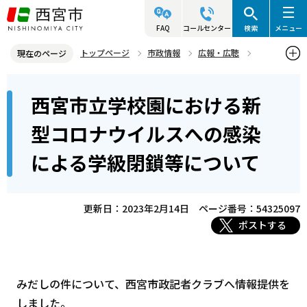
こ
の
FAQ
コールセンター
検索
メニュー
ペ
トップページ
市政情報
広報・広聴
現在のページ
ー
記者発表資料・市長記者会見
2023年
2023年2月
本
ジ
西宮市立学校園における新
西宮市立学校園における新型コロナウイルスへの感染による学級閉鎖
文
の
等について
こ
先
型コロナウイルスへの感染
こ
頭
による学級閉鎖等について
か
で
ら
す
更新日：2023年2月14日
ページ番号：54325097
ポストする
みだしの件について、西宮市政記者クラブへ情報提供を
しました。