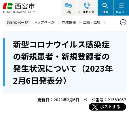
こ
の
FAQ
コールセンター
検索
メニュー
ペ
トップページ
市政情報
広報・広聴
現在のページ
ー
記者発表資料・市長記者会見
2023年
2023年2月
本
ジ
新型コロナウイルス感染症
新型コロナウイルス感染症の新規患者・新規登録者の発生状況につい
文
の
て（2023年2月6日発表分）
こ
先
の新規患者・新規登録者の
こ
頭
発生状況について（2023年
か
で
ら
す
2月6日発表分）
更新日：2023年2月6日
ページ番号：21553057
ポストする