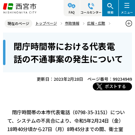
こ
の
FAQ
コールセンター
検索
メニュー
ペ
トップページ
市政情報
広報・広聴
現在のページ
ー
記者発表資料・市長記者会見
2023年
2023年2月
本
ジ
閉庁時間帯における代表電
閉庁時間帯における代表電話の不通事案の発生について
文
の
こ
先
話の不通事案の発生について
こ
頭
か
で
ら
更新日：2023年2月28日
ページ番号：99234949
す
ポストする
閉庁時間帯の本市代表電話（0798-35-3151）につい
て、システムの不具合により、令和5年2月24日（金）
18時40分頃から27日（月）8時45分までの間、衛士室