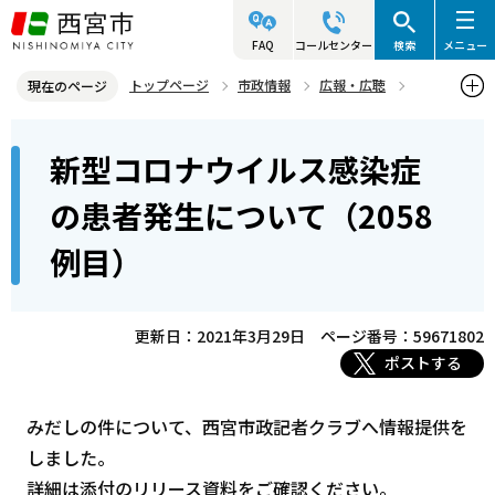
こ
の
FAQ
コールセンター
検索
メニュー
ペ
トップページ
市政情報
広報・広聴
現在のページ
ー
記者発表資料・市長記者会見
2021年
2021年3月
本
ジ
新型コロナウイルス感染症
新型コロナウイルス感染症の患者発生について（2058例目）
文
の
こ
先
の患者発生について（2058
こ
頭
例目）
か
で
ら
す
更新日：2021年3月29日
ページ番号：59671802
ポストする
みだしの件について、西宮市政記者クラブへ情報提供を
しました。
詳細は添付のリリース資料をご確認ください。