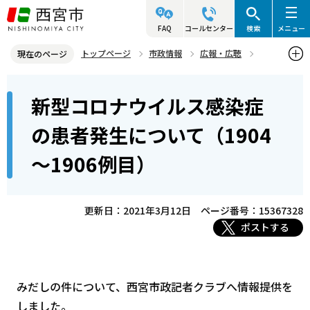
こ
の
FAQ
コールセンター
検索
メニュー
ペ
トップページ
市政情報
広報・広聴
現在のページ
ー
記者発表資料・市長記者会見
2021年
2021年3月
本
ジ
新型コロナウイルス感染症
新型コロナウイルス感染症の患者発生について（1904～1906例目）
文
の
こ
先
の患者発生について（1904
こ
頭
～1906例目）
か
で
ら
す
更新日：2021年3月12日
ページ番号：15367328
ポストする
みだしの件について、西宮市政記者クラブへ情報提供を
しました。