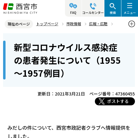
こ
の
FAQ
コールセンター
検索
メニュー
ペ
トップページ
市政情報
広報・広聴
現在のページ
ー
記者発表資料・市長記者会見
2021年
2021年3月
本
ジ
新型コロナウイルス感染症
新型コロナウイルス感染症の患者発生について（1955～1957例目）
文
の
こ
先
の患者発生について（1955
こ
頭
～1957例目）
か
で
ら
す
更新日：2021年3月21日
ページ番号：47360455
ポストする
みだしの件について、西宮市政記者クラブへ情報提供を
しました。