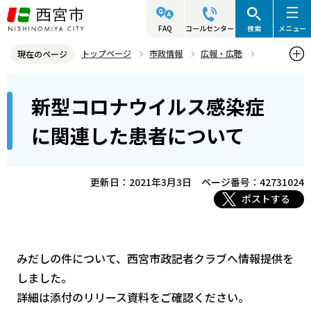
こ
の
FAQ
コールセンター
検索
メニュー
ペ
トップページ
市政情報
広報・広聴
現在のページ
ー
記者発表資料・市長記者会見
2021年
2021年3月
本
ジ
新型コロナウイルス感染症
新型コロナウイルス感染症に関連した患者について
文
の
こ
先
に関連した患者について
こ
頭
か
で
ら
更新日：2021年3月3日
ページ番号：42731024
す
ポストする
みだしの件について、西宮市政記者クラブへ情報提供を
しました。
詳細は添付のリリース資料をご確認ください。