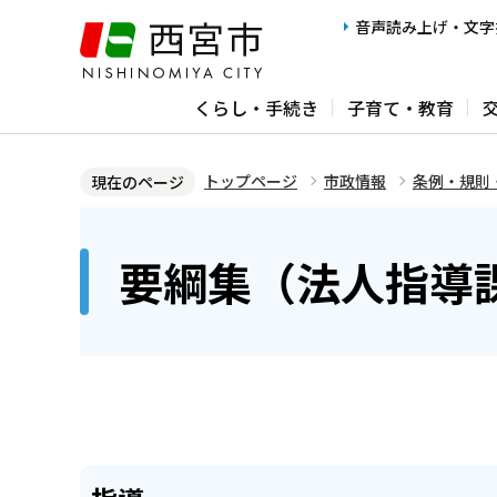
こ
音声読み上げ・文字
の
ペ
くらし・手続き
子育て・教育
ー
ジ
の
トップページ
市政情報
条例・規則
現在のページ
先
本
頭
文
要綱集（法人指導
で
こ
す
こ
か
ら