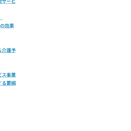
問サービ
）
の効果
る介護予
ビス事業
する要綱