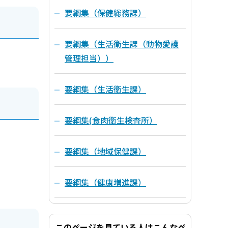
要綱集（保健総務課）
要綱集（生活衛生課（動物愛護
管理担当））
要綱集（生活衛生課）
要綱集(食肉衛生検査所）
要綱集（地域保健課）
要綱集（健康増進課）
このページを見ている人はこんなペ