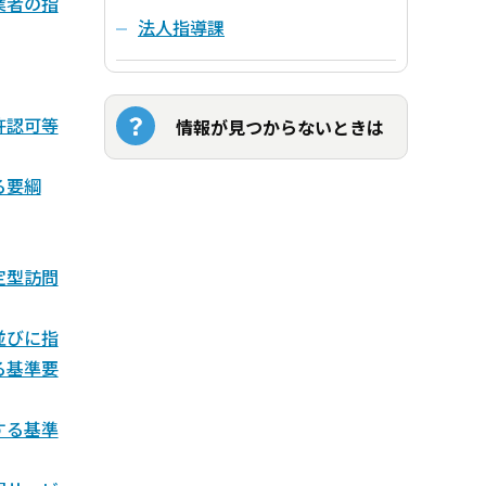
業者の指
法人指導課
許認可等
情報が見つからないときは
る要綱
定型訪問
並びに指
る基準要
する基準