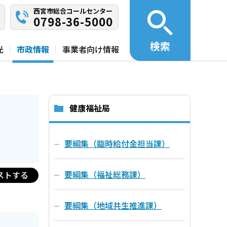
西宮市総合コールセンター
0798-36-5000
検索
光
市政情報
事業者向け情報
健康福祉局
要綱集（臨時給付金担当課）
要綱集（福祉総務課）
ストする
要綱集（地域共生推進課）