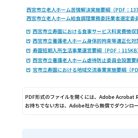
西宮市立老人ホーム苦情解決実施要綱（PDF：137
西宮市立老人ホーム給食調理業務委託業者選定委員会
西宮市立寿園における食事サービス料実費徴収要綱
西宮市立養護老人ホーム身体的拘束等適正化対策
寿園短期入所生活事業運営要綱（PDF：115KB
西宮市立養護老人ホーム虐待防止委員会設置要綱（
宮市立寿園における地域交流事業実施要綱（PDF
PDF形式のファイルを開くには、Adobe Acrobat 
お持ちでない方は、Adobe社から無償でダウンロ