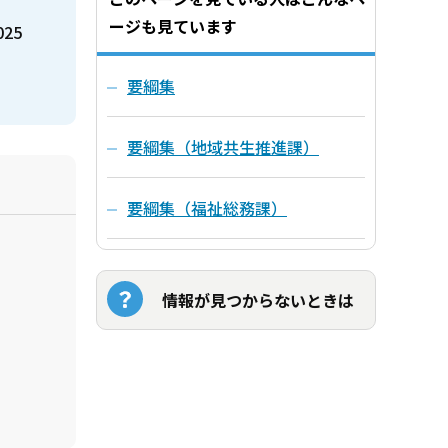
ージも見ています
025
要綱集
要綱集（地域共生推進課）
要綱集（福祉総務課）
情報が見つからないときは