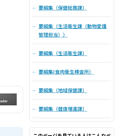
要綱集（保健総務課）
要綱集（生活衛生課（動物愛護
管理担当））
要綱集（生活衛生課）
要綱集(食肉衛生検査所）
要綱集（地域保健課）
要綱集（健康増進課）
このページを見ている人はこんなペ