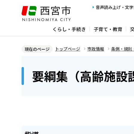
こ
音声読み上げ・文字
の
ペ
くらし・手続き
子育て・教育
ー
ジ
の
トップページ
市政情報
条例・規則
現在のページ
先
本
頭
文
要綱集（高齢施設
で
こ
す
こ
か
ら