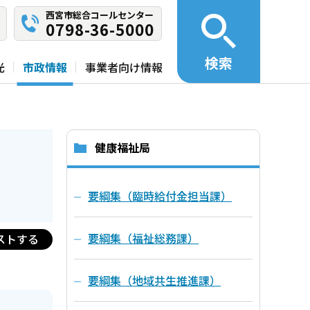
西宮市総合コールセンター
0798-36-5000
検索
光
市政情報
事業者向け情報
健康福祉局
要綱集（臨時給付金担当課）
要綱集（福祉総務課）
ストする
要綱集（地域共生推進課）