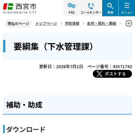
こ
の
FAQ
コールセンター
検索
メニュー
ペ
トップページ
市政情報
条例・規則・要綱
現在のページ
ー
要綱集
上下水道局
要綱集（下水管理課）
本
ジ
要綱集（下水管理課）
文
の
こ
先
こ
頭
更新日：2026年7月1日
ページ番号：43571743
か
で
ポストする
ら
す
補助・助成
ダウンロード