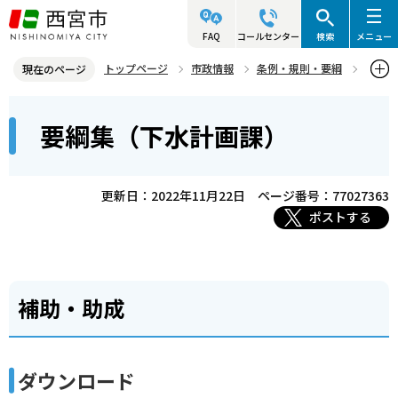
こ
の
FAQ
コールセンター
検索
メニュー
ペ
トップページ
市政情報
条例・規則・要綱
現在のページ
ー
要綱集
上下水道局
要綱集（下水計画課）
本
ジ
要綱集（下水計画課）
文
の
こ
先
こ
頭
更新日：2022年11月22日
ページ番号：77027363
か
で
ポストする
ら
す
補助・助成
ダウンロード