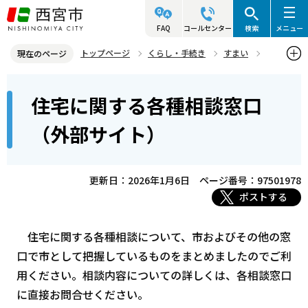
こ
の
FAQ
コールセンター
検索
メニュー
ペ
トップページ
くらし・手続き
すまい
現在のページ
ー
すまいの情報・相談
住宅に関する各種相談窓口（外部サイト）
本
ジ
住宅に関する各種相談窓口
文
の
こ
先
（外部サイト）
こ
頭
か
で
ら
更新日：2026年1月6日
ページ番号：97501978
す
ポストする
住宅に関する各種相談について、市およびその他の窓
口で市として把握しているものをまとめましたのでご利
用ください。相談内容についての詳しくは、各相談窓口
に直接お問合せください。