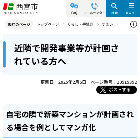
こ
の
FAQ
コールセンター
検索
メニュー
ペ
トップページ
くらし・手続き
すまい
現在のページ
ー
すまいの情報・相談
近隣で開発事業等が計画されている方へ
本
ジ
近隣で開発事業等が計画さ
文
の
こ
先
れている方へ
こ
頭
か
で
ら
更新日：2025年2月6日
ページ番号：10515352
す
ポストする
自宅の隣で新築マンションが計画され
る場合を例としてマンガ化