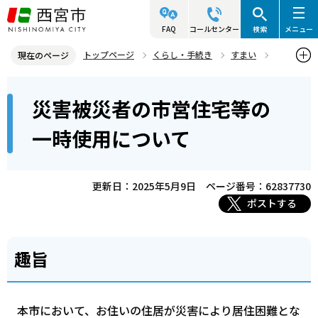
こ
の
FAQ
コールセンター
検索
メニュー
ペ
トップページ
くらし・手続き
すまい
現在のページ
ー
市営住宅の募集
災害被災者の市営住宅等の一時使用について
本
ジ
災害被災者の市営住宅等の
文
の
こ
先
一時使用について
こ
頭
か
で
ら
更新日：2025年5月9日
ページ番号：62837730
す
ポストする
趣旨
本市において、お住いの住居が災害により居住困難とな