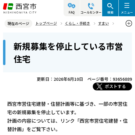
こ
の
FAQ
コールセンター
検索
メニュー
ペ
トップページ
くらし・手続き
すまい
現在のページ
ー
市営住宅の募集
新規募集を停止している市営住宅
本
ジ
新規募集を停止している市営
文
の
こ
先
住宅
こ
頭
か
で
ら
更新日：2026年6月10日
ページ番号：93656889
す
ポストする
西宮市営住宅建替・住替計画等に基づき、一部の市営住
宅の新規募集を停止しています。
計画の内容については、リンク「西宮市営住宅建替・住
替計画」をご覧下さい。