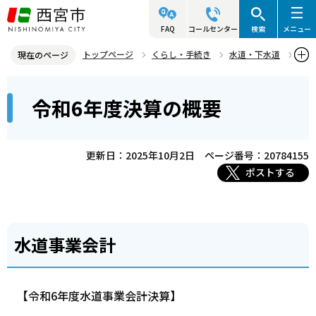
こ
の
FAQ
コールセンター
検索
メニュー
ペ
トップページ
くらし・手続き
水道・下水道
現在のページ
ー
水道・下水道の経営情報・長期計画
本
ジ
令和6年度決算の概要
水道・下水道に関する決算の概要
令和6年度決算の概要
文
の
こ
先
こ
頭
更新日：2025年10月2日
ページ番号：20784155
か
で
ポストする
ら
す
水道事業会計
【令和6年度水道事業会計決算】