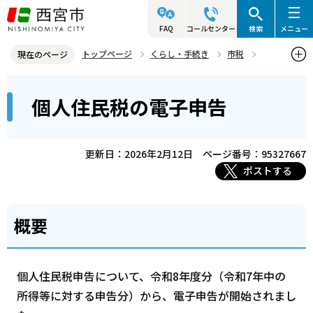
こ
の
FAQ
コールセンター
検索
メニュー
ペ
トップページ
くらし・手続き
市税
現在のページ
ー
個人市民税
市・県民税の申告
個人住民税の電子申告
本
ジ
個人住民税の電子申告
文
の
こ
先
こ
頭
更新日：2026年2月12日
ページ番号：95327667
か
で
ポストする
ら
す
概要
個人住民税申告について、令和8年度分（令和7年中の
所得等に対する申告分）から、電子申告が開始されまし