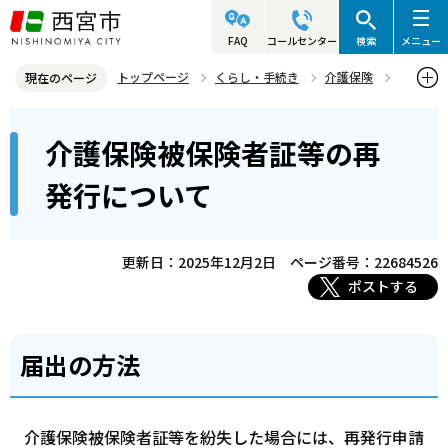
こ
の
FAQ
コールセンター
検索
メニュー
ペ
トップページ
くらし・手続き
介護保険
現在のページ
ー
介護保険料について
介護保険被保険者証等の再発行について
本
ジ
介護保険被保険者証等の再
文
の
こ
先
発行について
こ
頭
か
で
ら
更新日：2025年12月2日
ページ番号：22684526
す
ポストする
届出の方法
介護保険被保険者証等を紛失した場合には、再発行申請