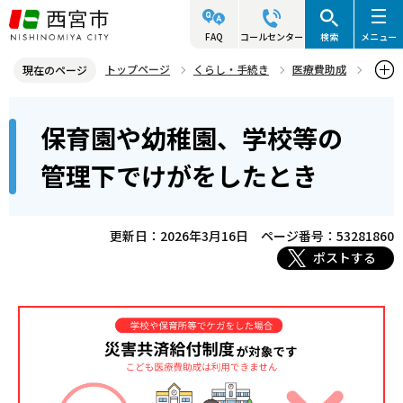
こ
の
FAQ
コールセンター
検索
メニュー
ペ
トップページ
くらし・手続き
医療費助成
現在のページ
ー
医療費助成に関するご案内
本
ジ
保育園や幼稚園、学校等の
保育園や幼稚園、学校等の管理下でけがをしたとき
文
の
こ
先
管理下でけがをしたとき
こ
頭
か
で
ら
更新日：2026年3月16日
ページ番号：53281860
す
ポストする