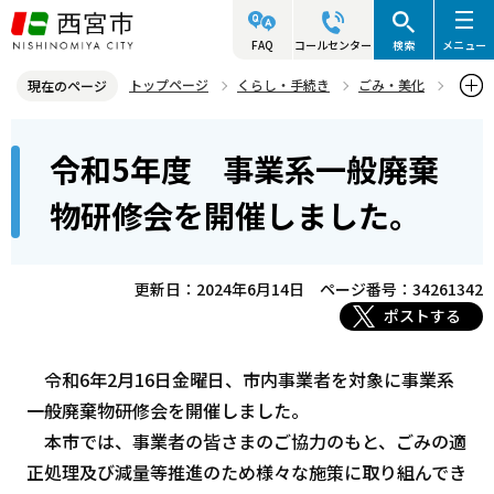
こ
の
FAQ
コールセンター
検索
メニュー
ペ
トップページ
くらし・手続き
ごみ・美化
現在のページ
ー
事業系ごみ
事業系一般廃棄物研修会
本
ジ
令和5年度 事業系一般廃棄
令和5年度 事業系一般廃棄物研修会を開催しました。
文
の
こ
先
物研修会を開催しました。
こ
頭
か
で
ら
更新日：2024年6月14日
ページ番号：34261342
す
ポストする
令和6年2月16日金曜日、市内事業者を対象に事業系
一般廃棄物研修会を開催しました。
本市では、事業者の皆さまのご協力のもと、ごみの適
正処理及び減量等推進のため様々な施策に取り組んでき