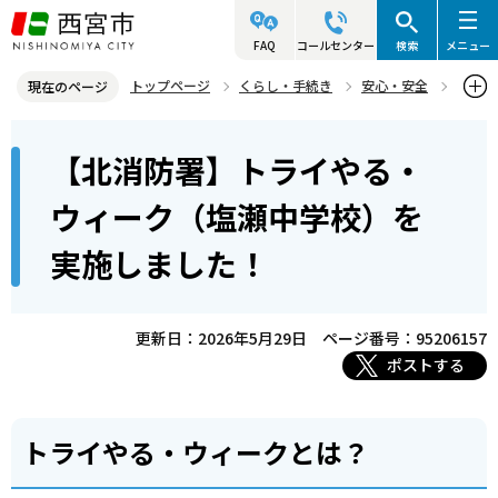
こ
の
FAQ
コールセンター
検索
メニュー
ペ
トップページ
くらし・手続き
安心・安全
現在のページ
ー
西宮市消防局
北消防署・山口分署
地域・防災等
本
ジ
【北消防署】トライやる・
【北消防署】トライやる・ウィーク（塩瀬中学校）を実施しました！
文
の
こ
先
ウィーク（塩瀬中学校）を
こ
頭
実施しました！
か
で
ら
す
更新日：2026年5月29日
ページ番号：95206157
ポストする
トライやる・ウィークとは？