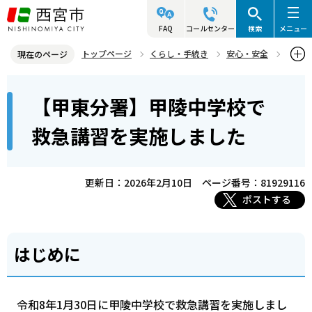
こ
の
FAQ
コールセンター
検索
メニュー
ペ
トップページ
くらし・手続き
安心・安全
現在のページ
ー
西宮市消防局
瓦木消防署・甲東分署
地域・防災等
本
ジ
【甲東分署】甲陵中学校で
【甲東分署】甲陵中学校で救急講習を実施しました
文
の
こ
先
救急講習を実施しました
こ
頭
か
で
ら
更新日：2026年2月10日
ページ番号：81929116
す
ポストする
はじめに
令和8年1月30日に甲陵中学校で救急講習を実施しまし