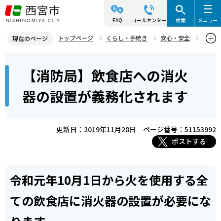
こ
の
FAQ
コールセンター
検索
メニュー
ペ
トップページ
くらし・手続き
安心・安全
現在のページ
ー
西宮市消防局
火災予防
消火器
本
ジ
【消防局】飲食店への消火
【消防局】飲食店への消火器の設置が義務化されます
文
の
こ
先
器の設置が義務化されます
こ
頭
か
で
ら
更新日：2019年11月28日
ページ番号：51153992
す
ポストする
令和元年10月1日から火を使用する全
ての飲食店に消火器の設置が必要にな