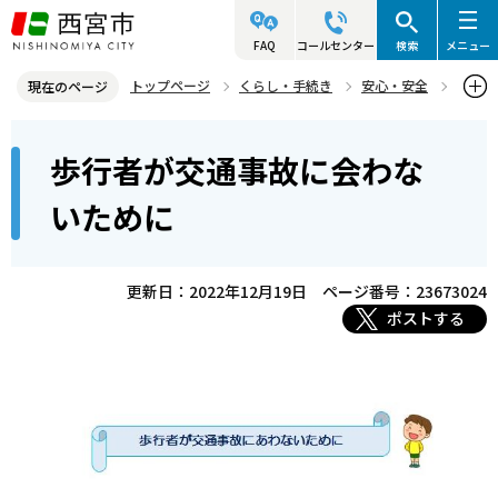
こ
の
FAQ
コールセンター
検索
メニュー
ペ
トップページ
くらし・手続き
安心・安全
現在のページ
ー
交通安全
交通安全に関する教育・運動等
本
ジ
歩行者が交通事故に会わな
歩行者が交通事故に会わないために
文
の
こ
先
いために
こ
頭
か
で
ら
更新日：2022年12月19日
ページ番号：23673024
す
ポストする