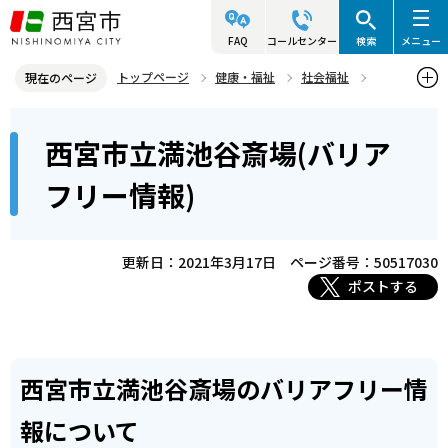
こ
の
FAQ
コールセンター
検索
メニュー
ペ
トップページ
健康・福祉
社会福祉
現在のページ
ー
バリアフリー
バリアフリー情報について
市の施設など
本
ジ
西宮市立満池谷斎場(バリア
西宮市立満池谷斎場(バリアフリー情報)
文
の
こ
先
フリー情報)
こ
頭
か
で
ら
更新日：2021年3月17日
ページ番号：50517030
す
ポストする
西宮市立満池谷斎場のバリアフリー情
報について