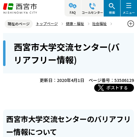
こ
の
FAQ
コールセンター
検索
メニュー
ペ
トップページ
健康・福祉
社会福祉
現在のページ
ー
バリアフリー
バリアフリー情報について
市の施設など
本
ジ
西宮市大学交流センター(バ
西宮市大学交流センター(バリアフリー情報)
文
の
こ
先
リアフリー情報)
こ
頭
か
で
ら
更新日：2020年4月1日
ページ番号：53586129
す
ポストする
西宮市大学交流センターのバリアフリ
ー情報について