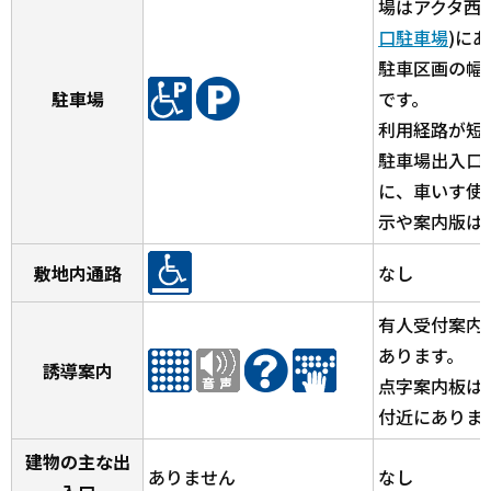
場はアクタ西
口駐車場
)に
駐車区画の幅
駐車場
です。
利用経路が短
駐車場出入口
に、車いす使
示や案内版は
敷地内通路
なし
有人受付案内
あります。
誘導案内
点字案内板は
付近にありま
建物の主な出
ありません
なし