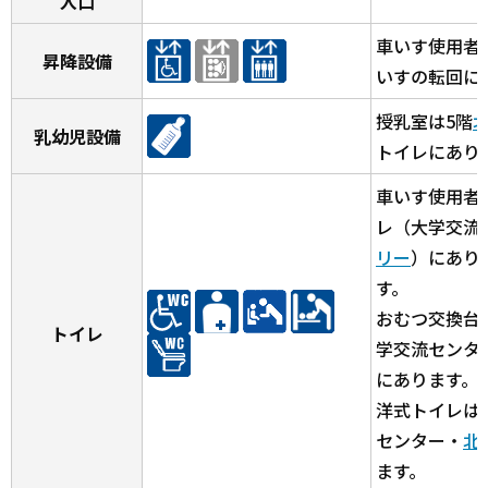
入口
車いす使用者
昇降設備
いすの転回に
授乳室は5階
乳幼児設備
トイレにあり
車いす使用者
レ（大学交流
リー
）にあり
す。
おむつ交換台
トイレ
学交流センタ
にあります。
洋式トイレは
センター・
北
ます。