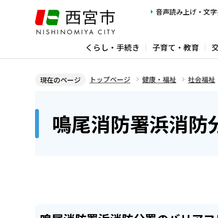
こ
音声読み上げ・文字
の
ペ
くらし・手続き
子育て・教育
ー
ジ
の
トップページ
健康・福祉
社会福祉
現在のページ
先
本
頭
文
鳴尾消防署浜消防分
で
こ
す
こ
か
ら