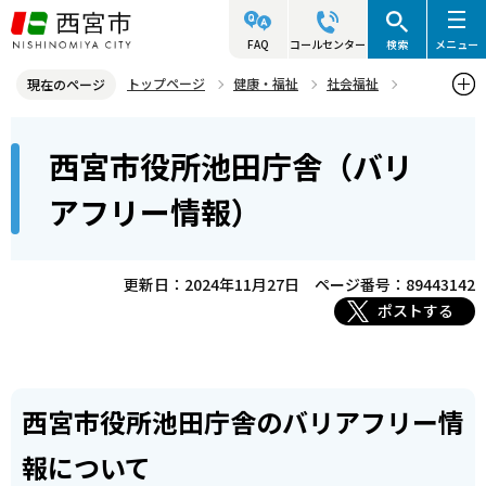
こ
の
FAQ
コールセンター
検索
メニュー
ペ
トップページ
健康・福祉
社会福祉
現在のページ
ー
バリアフリー
バリアフリー情報について
市の施設など
本
ジ
西宮市役所池田庁舎（バリ
西宮市役所池田庁舎（バリアフリー情報）
文
の
こ
先
アフリー情報）
こ
頭
か
で
ら
更新日：2024年11月27日
ページ番号：89443142
す
ポストする
西宮市役所池田庁舎のバリアフリー情
報について