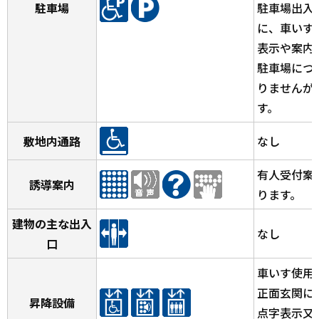
駐車場
駐車場出入
に、車いす
表示や案内
駐車場につ
りませんが
す。
敷地内通路
なし
有人受付案
誘導案内
ります。
建物の主な出入
なし
口
車いす使用
正面玄関に
昇降設備
点字表示又