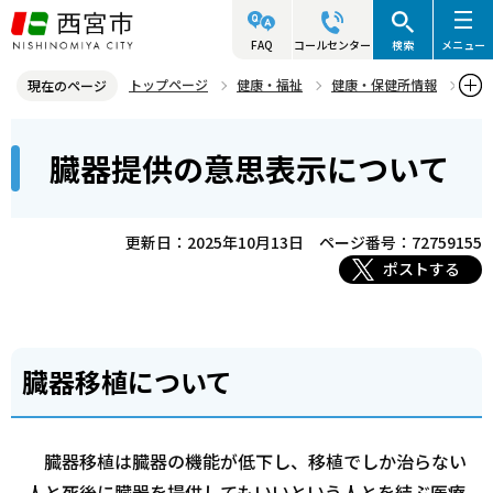
こ
の
FAQ
コールセンター
検索
メニュー
ペ
トップページ
健康・福祉
健康・保健所情報
現在のページ
ー
献血・ドナーなど
臓器提供の意思表示について
本
ジ
臓器提供の意思表示について
文
の
こ
先
こ
頭
更新日：2025年10月13日
ページ番号：72759155
か
で
ポストする
ら
す
臓器移植について
臓器移植は臓器の機能が低下し、移植でしか治らない
人と死後に臓器を提供してもいいという人とを結ぶ医療