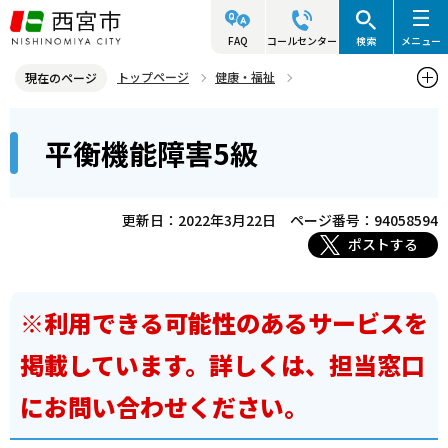
こ
の
FAQ
コールセンター
検索
メニュー
ペ
トップページ
健康・福祉
現在のページ
ー
障害のある人の福祉
障害等級別利用サービス
本
ジ
平衡機能障害5級
聴覚・平衡機能障害
平衡機能障害5級
文
の
こ
先
こ
頭
更新日：2022年3月22日
ページ番号：94058594
か
で
ポストする
ら
す
※利用できる可能性のあるサービスを
掲載しています。詳しくは、担当窓口
にお問い合わせください。