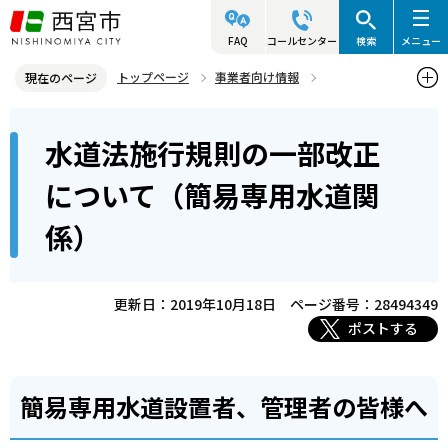
こ
の
FAQ
コールセンター
検索
メニュー
ペ
トップページ
事業者向け情報
現在のページ
ー
生活衛生関連情報
生活衛生に関する通知
本
ジ
水道法施行規則の一部改正
水道法施行規則の一部改正について（簡易専用水道関係）
文
の
こ
先
について（簡易専用水道関
こ
頭
係）
か
で
ら
す
更新日：2019年10月18日
ページ番号：28494349
ポストする
簡易専用水道設置者、管理者の皆様へ