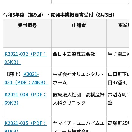
令和3年度（第9回）・開発事業概要書受付（8月3日）
受付番号
申請者
事業
K2021-032（PDF：
西日本鉄道株式会社
甲子園三番
85KB）
【廃止】
K2021-
株式会社オリエンタル・
山口町下山
033（PDF：74KB）
ホーム
目37番3、
K2021-034（PDF：
医療法人社団 高橋産婦
六湛寺町10
69KB）
人科クリニック
筆
K2021-035（PDF：
ヤマイチ・ユニハイムエ
高塚町25番
91KB）
ステート株式会社