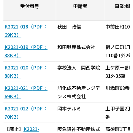
受付番号
申請者
事業場
K2021-018（PDF：
秋田 政信
中前田町104
69KB）
K2021-019（PDF：
和田興産株式会社
樋ノ口町1丁
88KB）
110番1外2筆
K2021-020（PDF：
学校法人 関西学院
上ケ原一番町
88KB）
31外35筆
K2021-021（PDF：
旭化成不動産レジデ
川添町98番4
69KB）
ンス株式会社
K2021-022（PDF：
岡本テルミ
上甲子園2丁
70KB）
番
【廃止】
K2021-
阪急阪神不動産株式
高須町1丁目