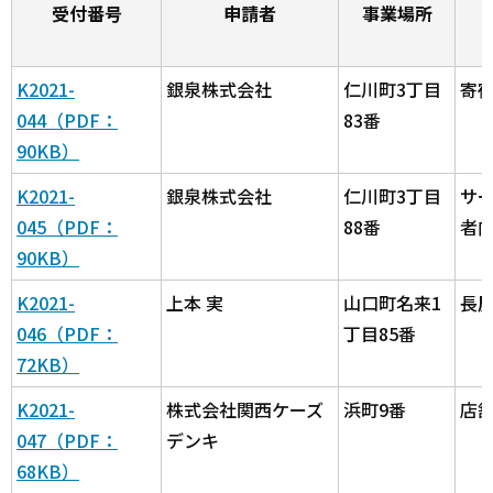
受付番号
申請者
事業場所
K2021-
銀泉株式会社
仁川町3丁目
寄
044（PDF：
83番
90KB）
K2021-
銀泉株式会社
仁川町3丁目
サ
045（PDF：
88番
者
90KB）
K2021-
上本 実
山口町名来1
長
046（PDF：
丁目85番
72KB）
K2021-
株式会社関西ケーズ
浜町9番
店
047（PDF：
デンキ
68KB）