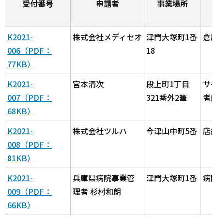
受付番号
申請者
事業場所
K2021-
株式会社メディセオ
津門大塚町1番
倉
006（PDF：
18
77KB）
K2021-
宮本清次
段上町1丁目
サ
007（PDF：
321番外2筆
者
68KB）
K2021-
株式会社ツルハ
今津山中町5番
店
008（PDF：
81KB）
K2021-
兵庫県病院事業管
津門大塚町1番
病
009（PDF：
理者 杉村和朗
66KB）