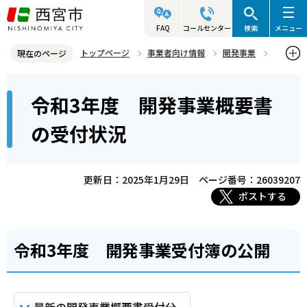
こ
の
FAQ
コールセンター
検索
メニュー
ペ
トップページ
事業者向け情報
開発事業
現在のページ
ー
開発事業（開発事業等におけるまちづくりに関する条例等）
本
ジ
令和3年度 開発事業概要書
開発事業概要書の受付状況
文
の
こ
先
令和3年度 開発事業概要書の受付状況
の受付状況
こ
頭
か
で
ら
更新日：2025年1月29日
ページ番号：26039207
す
ポストする
令和3年度 開発事業受付簿の公開