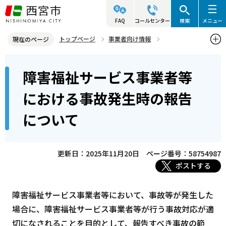
こ
の
FAQ
コールセンター
検索
メニュー
ペ
トップページ
事業者向け情報
現在のページ
ー
障害福祉サービス事業者関連情報
本
ジ
障害福祉サービス事業者等
障害福祉サービス事業者に関する手続き・申請
文
の
こ
先
障害福祉サービス事業者等における事故発生時の報告について
における事故発生時の報告
こ
頭
について
か
で
ら
す
更新日：2025年11月20日
ページ番号：58754987
ポストする
障害福祉サービス事業者等において、事故等が発生した
場合に、障害福祉サービス事業者等が行う事故対応が適
切になされることを目的として、報告すべき事故の範