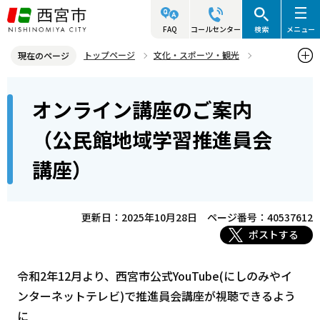
こ
の
FAQ
コールセンター
検索
メニュー
ペ
トップページ
文化・スポーツ・観光
現在のページ
ー
生涯学習
公民館イベント
本
ジ
オンライン講座のご案内
オンライン講座のご案内（公民館地域学習推進員会講座）
文
の
こ
先
（公民館地域学習推進員会
こ
頭
講座）
か
で
ら
す
更新日：2025年10月28日
ページ番号：40537612
ポストする
令和2年12月より、西宮市公式YouTube(にしのみやイ
ンターネットテレビ)で推進員会講座が視聴できるよう
に