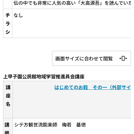
伝の中でも非常に人気の高い「大高源吾」を読んでいた
チ
なし
ラ
シ
画面サイズに合わせて閲覧
上甲子園公民館地域学習推進員会講座
講
はじめてのお能 その一（外部サイ
座
名
講
シテ方観世流能楽師 梅若 基徳
師