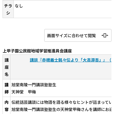
チラ
なし
シ
画面サイズに合わせて閲覧
上甲子園公民館地域学習推進員会講座
講
講談『赤穂義士銘々伝より「大高源吾」』（
座
名
講
旭堂南陵一門講談塾塾生
師
天神堂 甲梅
内
伝統話芸講談には物語を語る様々なヒントが詰まってい
容
旭堂南陵一門講談塾塾生の天神堂甲梅さんを講師にお迎