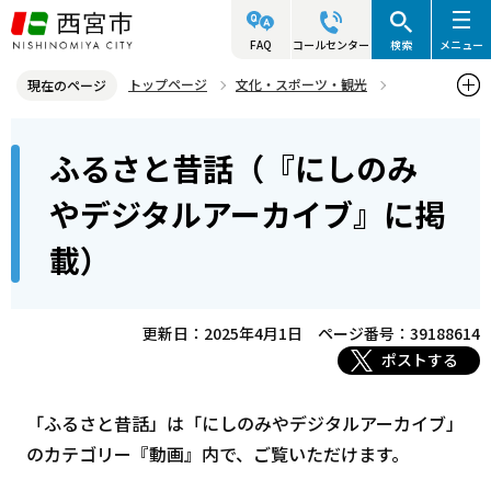
こ
の
FAQ
コールセンター
検索
メニュー
ペ
トップページ
文化・スポーツ・観光
現在のページ
ー
歴史と文化財
西宮の歴史
本
ジ
ふるさと昔話（『にしのみ
ふるさと昔話（『にしのみやデジタルアーカイブ』に掲載）
文
の
こ
先
やデジタルアーカイブ』に掲
こ
頭
載）
か
で
ら
す
更新日：2025年4月1日
ページ番号：39188614
ポストする
「ふるさと昔話」は「にしのみやデジタルアーカイブ」
のカテゴリー『動画』内で、ご覧いただけます。