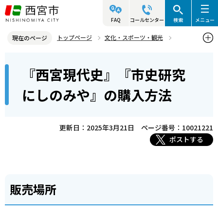
こ
の
FAQ
コールセンター
検索
メニュー
ペ
トップページ
文化・スポーツ・観光
現在のページ
ー
歴史と文化財
西宮の歴史
本
ジ
『西宮現代史』『市史研究
『西宮現代史』『市史研究にしのみや』の購入方法
文
の
こ
先
にしのみや』の購入方法
こ
頭
か
で
ら
更新日：2025年3月21日
ページ番号：10021221
す
ポストする
販売場所