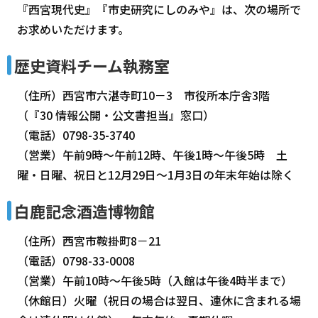
『西宮現代史』『市史研究にしのみや』は、次の場所で
お求めいただけます。
歴史資料チーム執務室
（住所）西宮市六湛寺町10－3 市役所本庁舎3階
（『30 情報公開・公文書担当』窓口）
（電話）0798-35-3740
（営業）午前9時～午前12時、午後1時～午後5時 土
曜・日曜、祝日と12月29日～1月3日の年末年始は除く
白鹿記念酒造博物館
（住所）西宮市鞍掛町8－21
（電話）0798-33-0008
（営業）午前10時～午後5時（入館は午後4時半まで）
（休館日）火曜（祝日の場合は翌日、連休に含まれる場