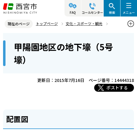
こ
の
FAQ
コールセンター
検索
メニュー
ペ
トップページ
文化・スポーツ・観光
現在のページ
ー
歴史と文化財
西宮の歴史
甲陽園地区の地下壕（5号壕）
本
ジ
甲陽園地区の地下壕（5号
文
の
こ
先
壕）
こ
頭
か
で
ら
更新日：2015年7月16日
ページ番号：14444318
す
ポストする
配置図