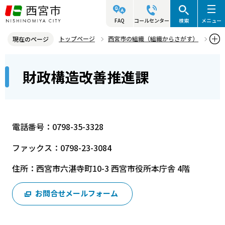
こ
の
FAQ
コールセンター
検索
メニュー
ペ
トップページ
西宮市の組織（組織からさがす）
現在のページ
ー
政策局
財政構造改善推進部
財政構造改善推進課
本
ジ
財政構造改善推進課
文
の
こ
先
こ
頭
か
で
電話番号：0798-35-3328
ら
す
ファックス：0798-23-3084
住所：西宮市六湛寺町10-3 西宮市役所本庁舎 4階
お問合せメールフォーム