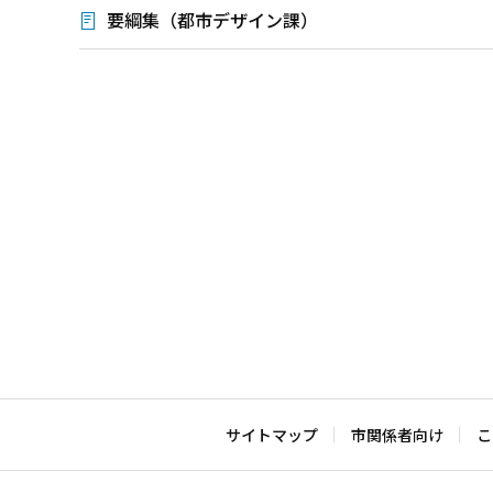
要綱集（都市デザイン課）
本
文
こ
こ
ま
で
サイトマップ
市関係者向け
こ