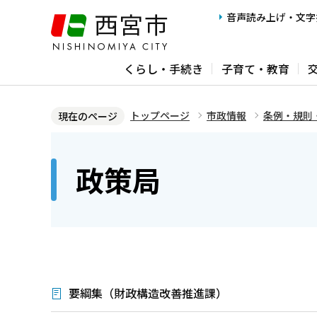
こ
音声読み上げ・文字
の
ペ
くらし・手続き
子育て・教育
ー
ジ
の
トップページ
市政情報
条例・規則
現在のページ
先
本
頭
文
政策局
で
こ
す
こ
か
ら
要綱集（財政構造改善推進課）