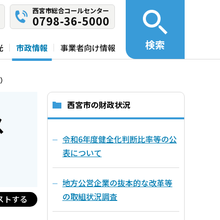
西宮市総合コールセンター
0798-36-5000
検索
光
市政情報
事業者向け情報
）
西宮市の財政状況
ス
令和6年度健全化判断比率等の公
表について
地方公営企業の抜本的な改革等
の取組状況調査
ストする