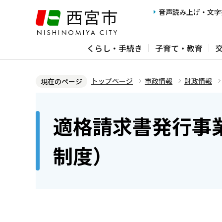
こ
音声読み上げ・文字
の
ペ
くらし・手続き
子育て・教育
ー
ジ
の
トップページ
市政情報
財政情報
現在のページ
先
本
頭
文
適格請求書発行事
で
こ
す
こ
制度）
か
ら