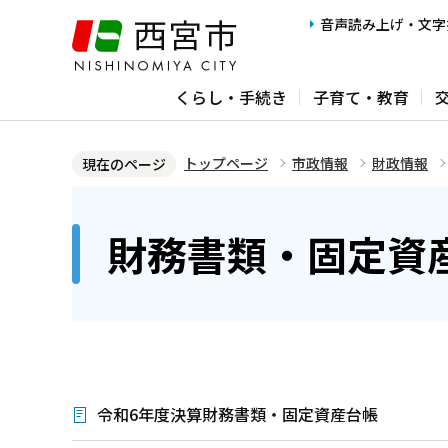
こ
音声読み上げ・文字
の
ペ
くらし・手続き
子育て・教育
ー
ジ
の
トップページ
市政情報
財政情報
現在のページ
先
本
頭
文
財務書類・固定資
で
こ
す
こ
か
ら
令和6年度決算財務書類・固定資産台帳