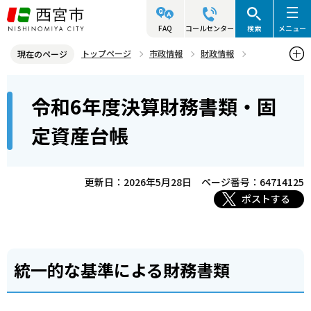
こ
の
FAQ
コールセンター
検索
メニュー
ペ
トップページ
市政情報
財政情報
現在のページ
ー
財務書類・固定資産台帳
令和6年度決算財務書類・固定資産台帳
本
ジ
令和6年度決算財務書類・固
文
の
こ
先
定資産台帳
こ
頭
か
で
ら
更新日：2026年5月28日
ページ番号：64714125
す
ポストする
統一的な基準による財務書類