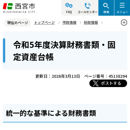
こ
の
FAQ
コールセンター
検索
メニュー
ペ
トップページ
市政情報
財政情報
現在のページ
ー
財務書類・固定資産台帳
令和5年度決算財務書類・固定資産台帳
本
ジ
令和5年度決算財務書類・固
文
の
こ
先
定資産台帳
こ
頭
か
で
ら
更新日：2026年3月13日
ページ番号：45138294
す
ポストする
統一的な基準による財務書類