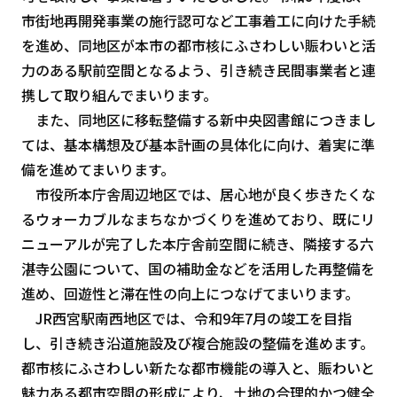
市街地再開発事業の施行認可など工事着工に向けた手続
を進め、同地区が本市の都市核にふさわしい賑わいと活
力のある駅前空間となるよう、引き続き民間事業者と連
携して取り組んでまいります。
また、同地区に移転整備する新中央図書館につきまし
ては、基本構想及び基本計画の具体化に向け、着実に準
備を進めてまいります。
市役所本庁舎周辺地区では、居心地が良く歩きたくな
るウォーカブルなまちなかづくりを進めており、既にリ
ニューアルが完了した本庁舎前空間に続き、隣接する六
湛寺公園について、国の補助金などを活用した再整備を
進め、回遊性と滞在性の向上につなげてまいります。
JR西宮駅南西地区では、令和9年7月の竣工を目指
し、引き続き沿道施設及び複合施設の整備を進めます。
都市核にふさわしい新たな都市機能の導入と、賑わいと
魅力ある都市空間の形成により、土地の合理的かつ健全