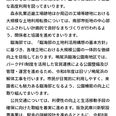
な高度利用を図ってまいります。
森永乳業近畿工場跡地ほか周辺の工場等跡地における
大規模な土地利用転換については、南部市街地の中心部
にふさわしい計画的で良好なまちづくりが行われるよ
う、関係者と協議を進めてまいります。
臨海部では、「臨海部の土地利活用構想の基本方針」
に基づき、各埋立地における大規模公園の一体的な価値
向上を目指しております。鳴尾浜臨海公園南地区では、
パークPFI制度を活用した官民連携による公園整備及び
管理・運営を進めるため、令和8年度は旧リゾ鳴尾浜の
解体工事を行います。市民が日常的に利用しやすく、来
園者にも魅力ある臨海部となるよう、公園機能の向上に
取り組んでまいります。
公共交通については、利便性の向上と生活移動手段の
確保に向けた取組を着実に進めます。阪急武庫川新駅設
置事業は、駅舎の詳細設計を進めるとともに、令和8年