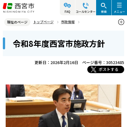
こ
の
FAQ
コールセンター
検索
メニュー
ペ
トップページ
市政情報
現在のページ
ー
総合計画と部門別計画
施政方針・主要な事業
本
ジ
令和8年度西宮市施政方針
令和8年度西宮市施政方針
文
の
こ
先
こ
頭
更新日：2026年2月16日
ページ番号：30523485
か
で
ポストする
ら
す