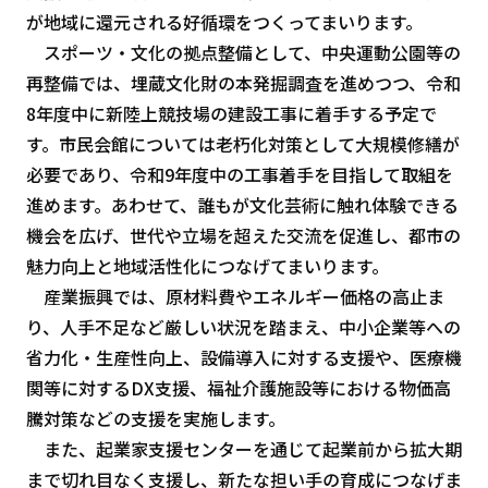
が地域に還元される好循環をつくってまいります。
スポーツ・文化の拠点整備として、中央運動公園等の
再整備では、埋蔵文化財の本発掘調査を進めつつ、令和
8年度中に新陸上競技場の建設工事に着手する予定で
す。市民会館については老朽化対策として大規模修繕が
必要であり、令和9年度中の工事着手を目指して取組を
進めます。あわせて、誰もが文化芸術に触れ体験できる
機会を広げ、世代や立場を超えた交流を促進し、都市の
魅力向上と地域活性化につなげてまいります。
産業振興では、原材料費やエネルギー価格の高止ま
り、人手不足など厳しい状況を踏まえ、中小企業等への
省力化・生産性向上、設備導入に対する支援や、医療機
関等に対するDX支援、福祉介護施設等における物価高
騰対策などの支援を実施します。
また、起業家支援センターを通じて起業前から拡大期
まで切れ目なく支援し、新たな担い手の育成につなげま