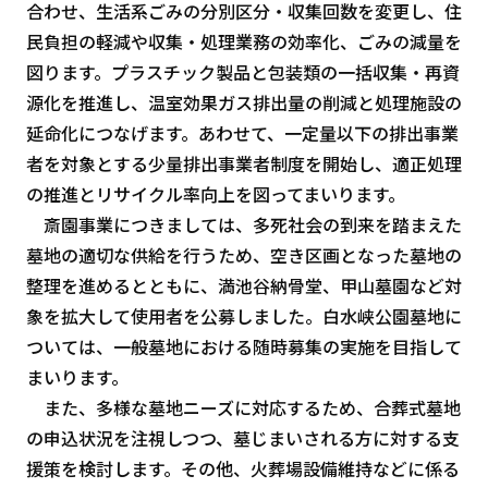
合わせ、生活系ごみの分別区分・収集回数を変更し、住
民負担の軽減や収集・処理業務の効率化、ごみの減量を
図ります。プラスチック製品と包装類の一括収集・再資
源化を推進し、温室効果ガス排出量の削減と処理施設の
延命化につなげます。あわせて、一定量以下の排出事業
者を対象とする少量排出事業者制度を開始し、適正処理
の推進とリサイクル率向上を図ってまいります。
斎園事業につきましては、多死社会の到来を踏まえた
墓地の適切な供給を行うため、空き区画となった墓地の
整理を進めるとともに、満池谷納骨堂、甲山墓園など対
象を拡大して使用者を公募しました。白水峡公園墓地に
ついては、一般墓地における随時募集の実施を目指して
まいります。
また、多様な墓地ニーズに対応するため、合葬式墓地
の申込状況を注視しつつ、墓じまいされる方に対する支
援策を検討します。その他、火葬場設備維持などに係る