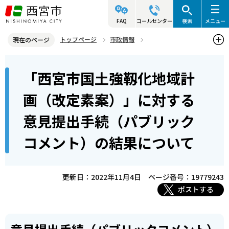
こ
の
FAQ
コールセンター
検索
メニュー
ペ
トップページ
市政情報
現在のページ
ー
総合計画と部門別計画
防災・減災に関する計画
本
ジ
「西宮市国土強靱化地域計
「西宮市国土強靱化地域計画（改定素案）」に対する意見提出手続
文
の
（パブリックコメント）の結果について
こ
先
画（改定素案）」に対する
こ
頭
意見提出手続（パブリック
か
で
ら
す
コメント）の結果について
更新日：2022年11月4日
ページ番号：19779243
ポストする