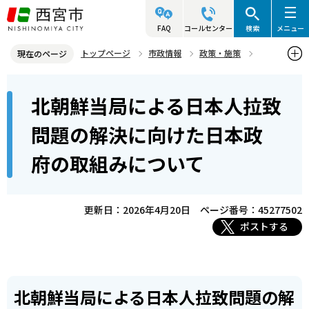
こ
の
FAQ
コールセンター
検索
メニュー
ペ
トップページ
市政情報
政策・施策
現在のページ
ー
人権
人権に関するお知らせ
人権トピックス
本
ジ
北朝鮮当局による日本人拉致
北朝鮮当局による日本人拉致問題の解決に向けた日本政府の取組みに
文
の
ついて
こ
先
問題の解決に向けた日本政
こ
頭
府の取組みについて
か
で
ら
す
更新日：2026年4月20日
ページ番号：45277502
ポストする
北朝鮮当局による日本人拉致問題の解