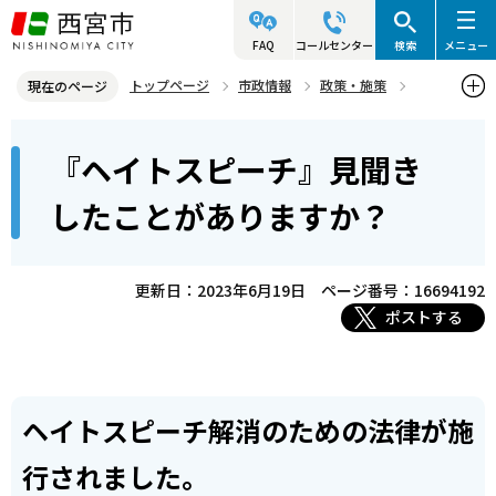
こ
の
FAQ
コールセンター
検索
メニュー
ペ
トップページ
市政情報
政策・施策
現在のページ
ー
人権
人権に関するお知らせ
人権トピックス
本
ジ
『ヘイトスピーチ』見聞き
『ヘイトスピーチ』見聞きしたことがありますか？
文
の
こ
先
したことがありますか？
こ
頭
か
で
ら
更新日：2023年6月19日
ページ番号：16694192
す
ポストする
ヘイトスピーチ解消のための法律が施
行されました。